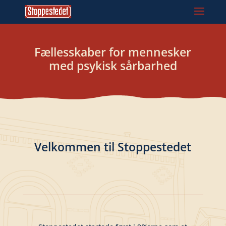
Fællesskaber for mennesker
med psykisk sårbarhed
Velkommen til Stoppestedet