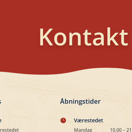
Kontakt
s
Åbningstider
e
Værestedet

restedet
Mandag
10.00 – 21