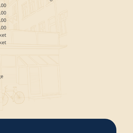
.00
.00
.00
.00
ket
ket
ge