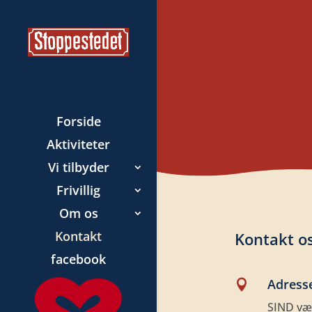
Forside
Aktiviteter
Vi tilbyder
Frivillig
Om os
Kontakt
Kontakt o
facebook
Adress

SIND væ