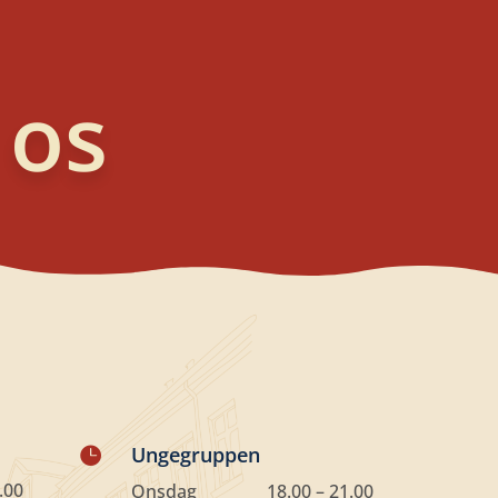
 os
Ungegruppen

.00
Onsdag
18.00 – 21.00