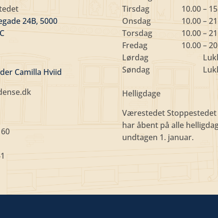
tedet
Tirsdag
10.00 – 15
egade 24B, 5000
Onsdag
10.00 – 21
 C
Torsdag
10.00 – 21
Fredag
10.00 – 20
Lørdag
Luk
Søndag
Luk
eder Camilla Hviid
dense.dk
Helligdage
Værestedet Stoppestedet
har åbent på alle helligda
 60
undtagen 1. januar.
41