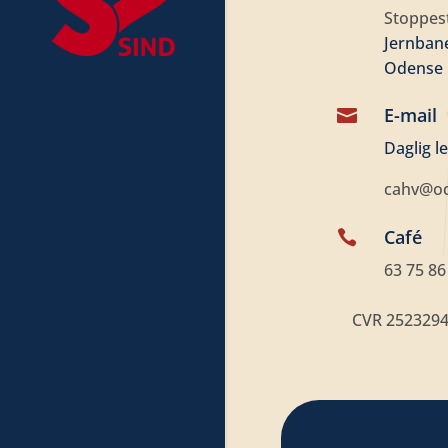
Stoppes
Jernban
Odense
E-mail

Daglig l
cahv@o
Café

63 75 86
CVR 252329