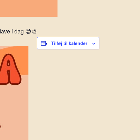
l lave i dag 😊🎨
Tilføj til kalender