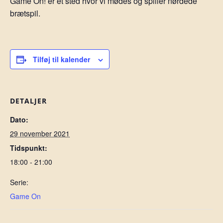
Game On! er et sted hvor vi mødes og spiller nørdede
brætspil.
Tilføj til kalender
DETALJER
Dato:
29 november 2021
Tidspunkt:
18:00 - 21:00
Serie:
Game On