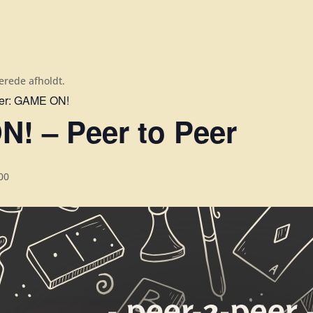
erede afholdt.
er:
GAME ON!
! – Peer to Peer
00