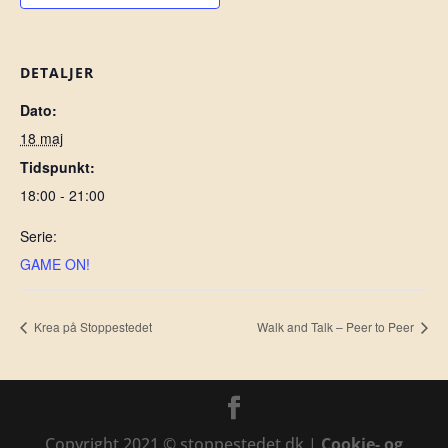
DETALJER
Dato:
18 maj
Tidspunkt:
18:00 - 21:00
Serie:
GAME ON!
Krea på Stoppestedet
Walk and Talk – Peer to Peer
Copyright 2021 © stoppestedet.dk |
Cookie- og