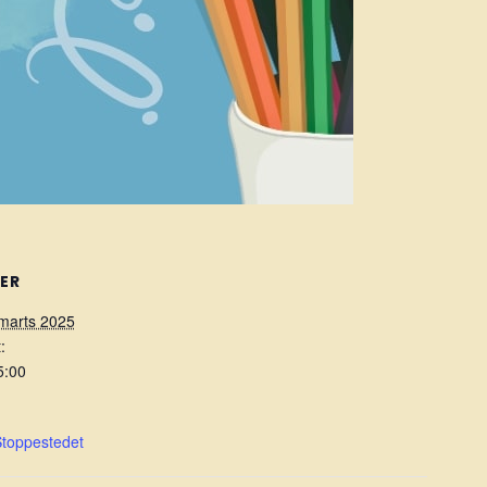
ER
marts 2025
:
5:00
Stoppestedet