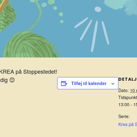
 KREA på Stoppestedet!
 dig 😊
DETALJ
Tilføj til kalender
Dato:
10 
Tidspunkt
13:00 - 1
Serie:
Krea på 