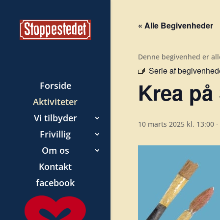
« Alle Begivenheder
Denne begivenhed er all
Serie af begivenhed
Krea på
Forside
Aktiviteter
Vi tilbyder
10 marts 2025 kl. 13:00
Frivillig
Om os
Kontakt
facebook