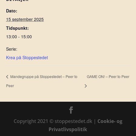
Dato:
15 september 2025
Tidspunkt:
13:00 - 15:00
Serie:
Krea på Stoppestedet
Mandegruppe på Stoppestedet – Peer to
GAME ON! – Peer to Peer
Peer
Copyright 2021 © stoppestedet.dk |
Cookie- og
Privatlivspolitik