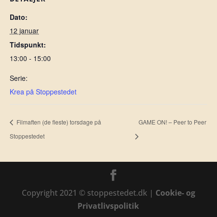
Dato:
12 januar
Tidspunkt:
13:00 - 15:00
Serie:
Krea på Stoppestedet
Filmaften (de fleste) torsdage på
GAME ON! – Peer to Peer
Stoppestedet
Copyright 2021 © stoppestedet.dk |
Cookie- og
Privatlivspolitik