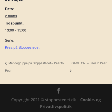
Dato:
2 marts
Tidspunkt:
13:00 - 15:00
Serie:
Krea på Stoppestedet
Mandegruppe på Stoppestedet – Peer to
GAME ON! – Peer to Peer
Peer
Copyright 2021 © stoppestedet.dk |
Cookie- og
Privatlivspolitik