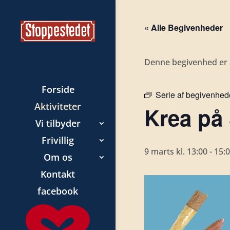
« Alle Begivenheder
Denne begivenhed er a
Forside
Serie af begivenhed
Aktiviteter
Krea på
Vi tilbyder
Frivillig
9 marts kl. 13:00
-
15:
Om os
Kontakt
facebook