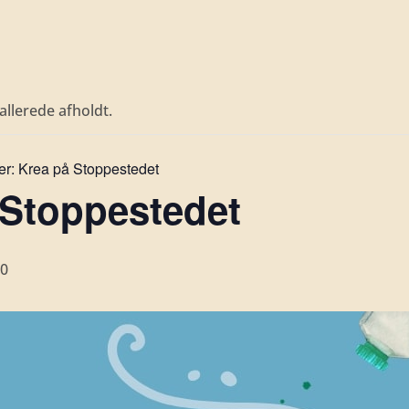
llerede afholdt.
er:
Krea på Stoppestedet
 Stoppestedet
00