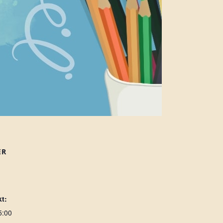
ER
t:
5:00