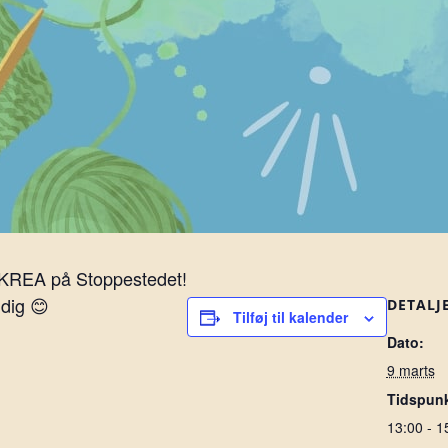
 KREA på Stoppestedet!
 dig 😊
DETALJ
Tilføj til kalender
Dato:
9 marts
Tidspunk
13:00 - 1