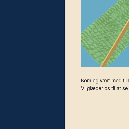
Kom og vær’ med til
Vi glæder os til at se