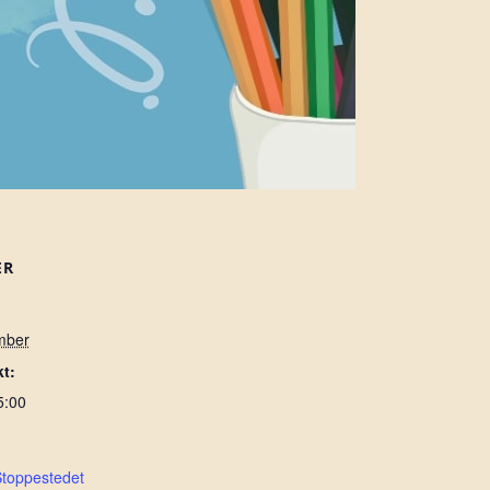
ER
mber
t:
5:00
Stoppestedet