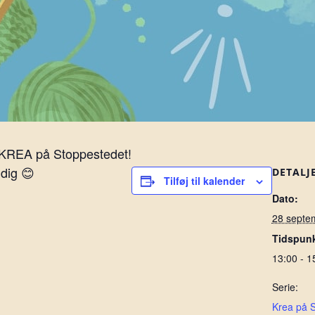
 KREA på Stoppestedet!
 dig 😊
DETALJ
Tilføj til kalender
Dato:
28 septe
Tidspunk
13:00 - 1
Serie:
Krea på 