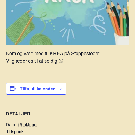
Kom og vær’ med til KREA på Stoppestedet!
Vi glæder os til at se dig 😊
Tilføj til kalender
DETALJER
Dato:
19 oktober
Tidspunkt: