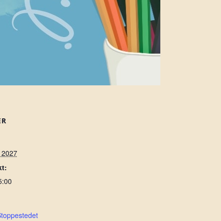
ER
r 2027
t:
5:00
Stoppestedet