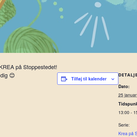
 KREA på Stoppestedet!
 dig 😊
DETALJ
Tilføj til kalender
Dato:
25 janua
Tidspunk
13:00 - 1
Serie:
Krea på 