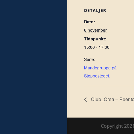
DETALJER
Dato:
6 november
Tidspunkt:
15:00 - 17:00
Serie:
Mandegruppe på
Stoppestedet.
Club_Crea – Peer t
Copyright 202