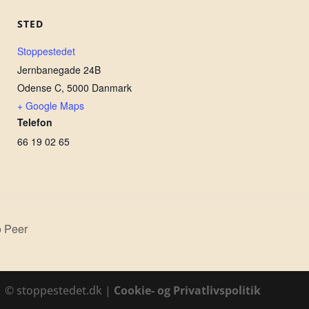
STED
Stoppestedet
Jernbanegade 24B
Odense C
,
5000
Danmark
+ Google Maps
Telefon
66 19 02 65
o Peer
1 © stoppestedet.dk |
Cookie- og Privatlivspolitik