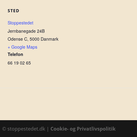
STED
Stoppestedet
Jernbanegade 24B
Odense C
,
5000
Danmark
+ Google Maps
Telefon
66 19 02 65
1 © stoppestedet.dk |
Cookie- og Privatlivspolitik