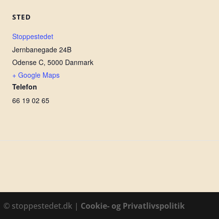
STED
Stoppestedet
Jernbanegade 24B
Odense C
,
5000
Danmark
+ Google Maps
Telefon
66 19 02 65
1 © stoppestedet.dk |
Cookie- og Privatlivspolitik