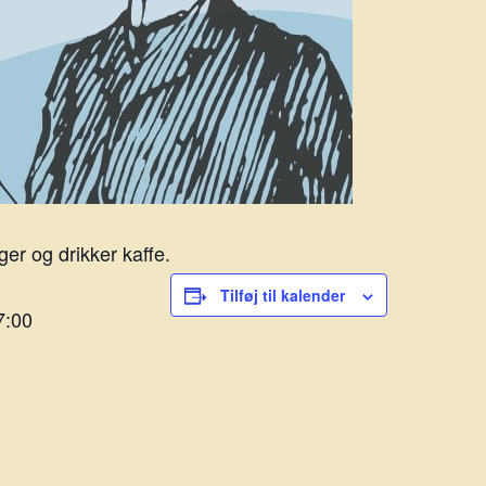
er og drikker kaffe.
Tilføj til kalender
7:00