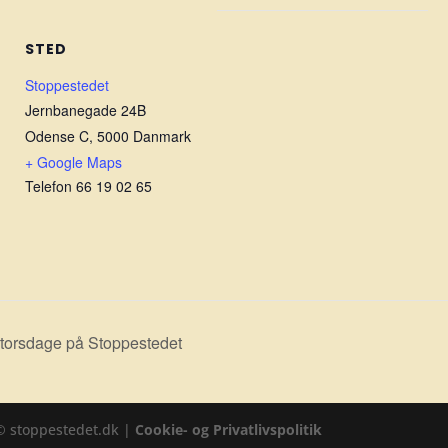
STED
Stoppestedet
Jernbanegade 24B
Odense C
,
5000
Danmark
+ Google Maps
Telefon
66 19 02 65
) torsdage på Stoppestedet
© stoppestedet.dk |
Cookie- og Privatlivspolitik