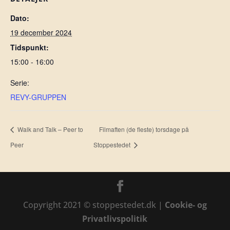
Dato:
19 december 2024
Tidspunkt:
15:00 - 16:00
Serie:
REVY-GRUPPEN
Walk and Talk – Peer to
Filmaften (de fleste) torsdage på
Peer
Stoppestedet
Copyright 2021 © stoppestedet.dk |
Cookie- og
Privatlivspolitik