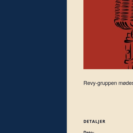
Revy-gruppen mødes h
DETALJER
Dato: