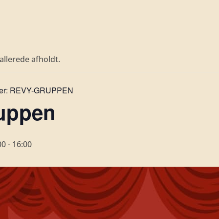
llerede afholdt.
er:
REVY-GRUPPEN
uppen
00
-
16:00