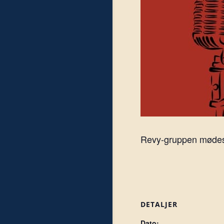
Revy-gruppen mødes h
DETALJER
Dato: