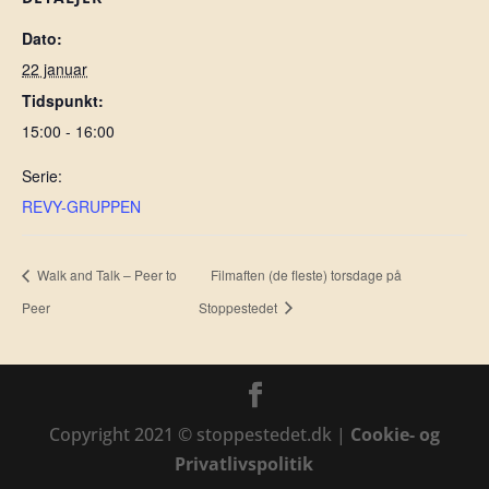
Dato:
22 januar
Tidspunkt:
15:00 - 16:00
Serie:
REVY-GRUPPEN
Walk and Talk – Peer to
Filmaften (de fleste) torsdage på
Peer
Stoppestedet
Copyright 2021 © stoppestedet.dk |
Cookie- og
Privatlivspolitik