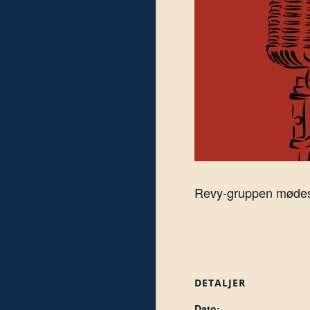
Revy-gruppen mødes h
DETALJER
Dato: