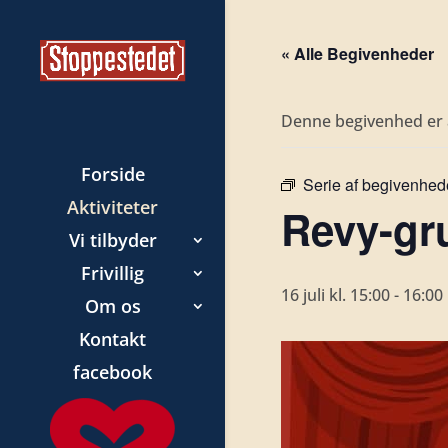
« Alle Begivenheder
Denne begivenhed er a
Forside
Serie af begivenhed
Aktiviteter
Revy-gr
Vi tilbyder
Frivillig
16 juli kl. 15:00
-
16:00
Om os
Kontakt
facebook