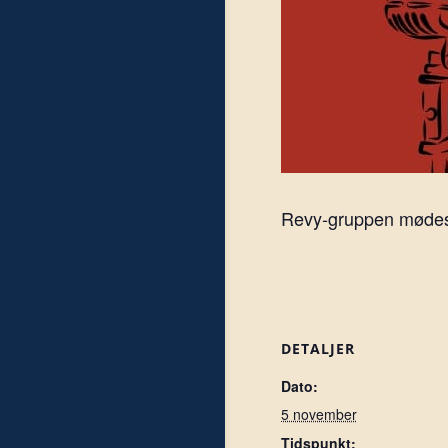
Revy-gruppen mødes h
DETALJER
Dato:
5 november
Tidspunkt: