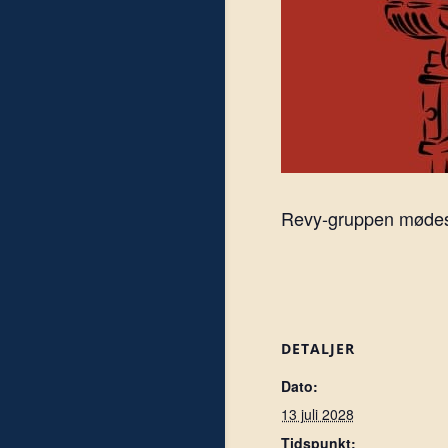
Revy-gruppen mødes h
DETALJER
Dato:
13 juli 2028
Tidspunkt: