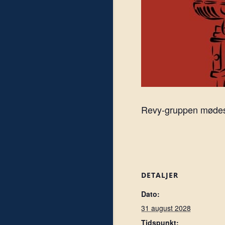
Revy-gruppen mødes h
DETALJER
Dato:
31 august 2028
Tidspunkt: