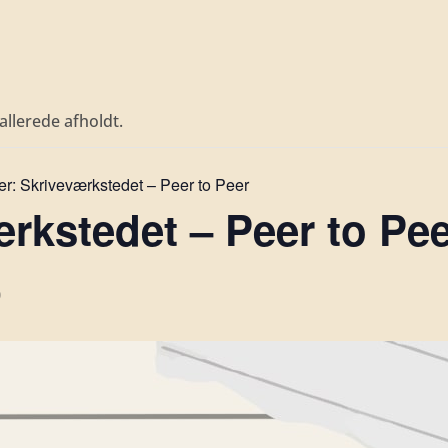
llerede afholdt.
er:
Skriveværkstedet – Peer to Peer
rkstedet – Peer to Pee
0