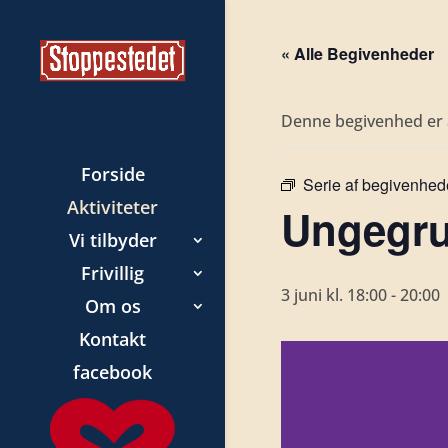
« Alle Begivenheder
Denne begivenhed er a
Forside
Serie af begivenhed
Aktiviteter
Ungegru
Vi tilbyder
Frivillig
3 juni kl. 18:00
-
20:00
Om os
Kontakt
facebook