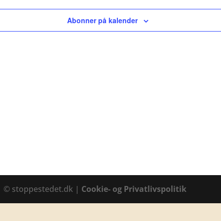
Abonner på kalender
1 © stoppestedet.dk |
Cookie- og Privatlivspolitik