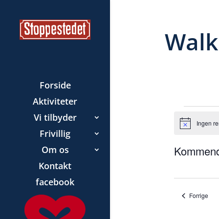
Walk
Forside
Aktiviteter
Beg
Vi tilbyder
Ingen re
N
Frivillig
o
t
Kommen
Om os
i
c
V
Kontakt
e
æ
facebook
l
Beg
Forrige
g
d