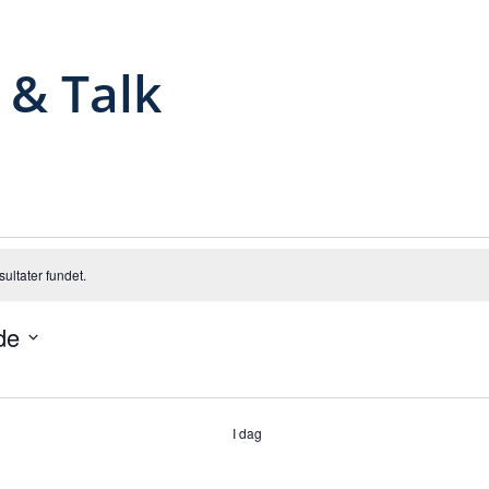
 & Talk
ivenheder
sultater fundet.
de
I dag
ivenheder