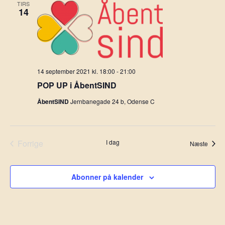
TIRS
14
14 september 2021 kl. 18:00
-
21:00
POP UP i ÅbentSIND
ÅbentSIND
Jernbanegade 24 b, Odense C
Forrige
I dag
Begiv
Næste
Begivenheder
Abonner på kalender