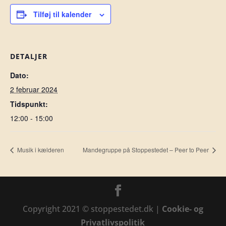
Tilføj til kalender
DETALJER
Dato:
2 februar 2024
Tidspunkt:
12:00 - 15:00
Musik i kælderen
Mandegruppe på Stoppestedet – Peer to Peer
Copyright 2021 © stoppestedet.dk |
Cookie- og
Privatlivspolitik