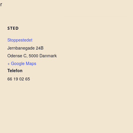
r
STED
Stoppestedet
Jernbanegade 24B
Odense C
,
5000
Danmark
+ Google Maps
Telefon
66 19 02 65