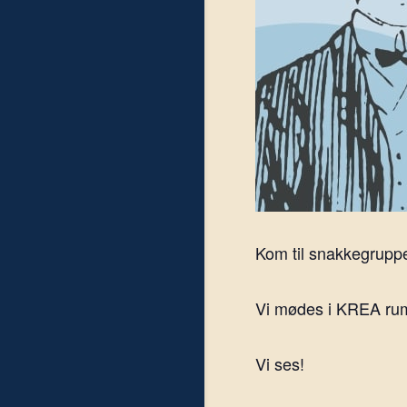
Kom til snakkegruppe
Vi mødes i KREA rumm
Vi ses!