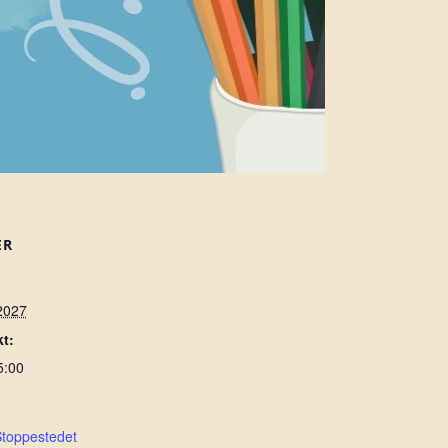
ER
2027
t:
5:00
Stoppestedet