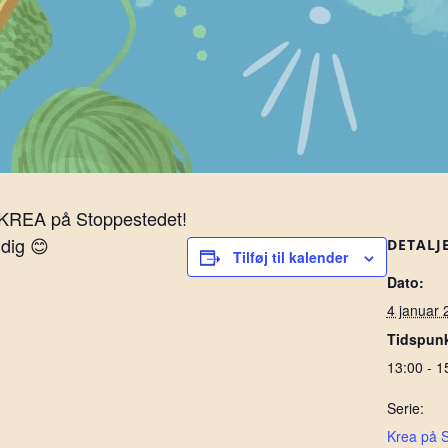
 KREA på Stoppestedet!
 dig 😊
DETALJ
Tilføj til kalender
Dato:
4 januar 
Tidspunk
13:00 - 1
Serie:
Krea på 