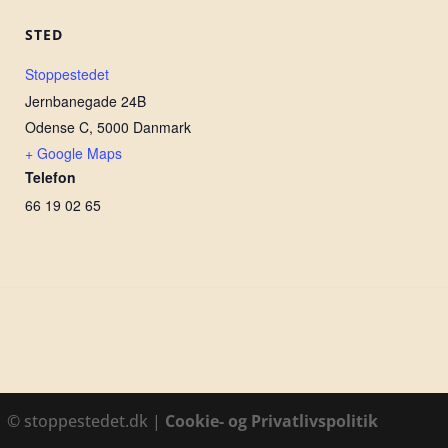
STED
Stoppestedet
Jernbanegade 24B
Odense C
,
5000
Danmark
+ Google Maps
Telefon
66 19 02 65
1 © stoppestedet.dk |
Cookie- og Privatlivspolitik