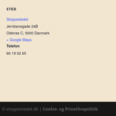
STED
Stoppestedet
Jernbanegade 24B
Odense C
,
5000
Danmark
+ Google Maps
Telefon
66 19 02 65
1 © stoppestedet.dk |
Cookie- og Privatlivspolitik