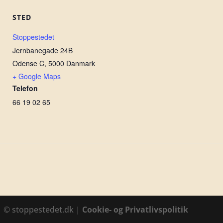
STED
Stoppestedet
Jernbanegade 24B
Odense C
,
5000
Danmark
+ Google Maps
Telefon
66 19 02 65
1 © stoppestedet.dk |
Cookie- og Privatlivspolitik