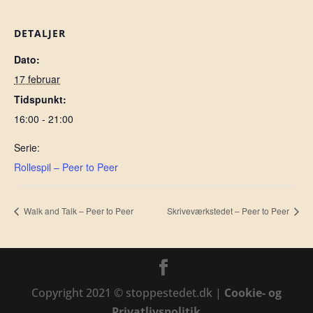
DETALJER
Dato:
17 februar
Tidspunkt:
16:00 - 21:00
Serie:
Rollespil – Peer to Peer
Walk and Talk – Peer to Peer
Skriveværkstedet – Peer to Peer
Copyright 2021 © stoppestedet.dk |
Cookie- og
Privatlivspolitik