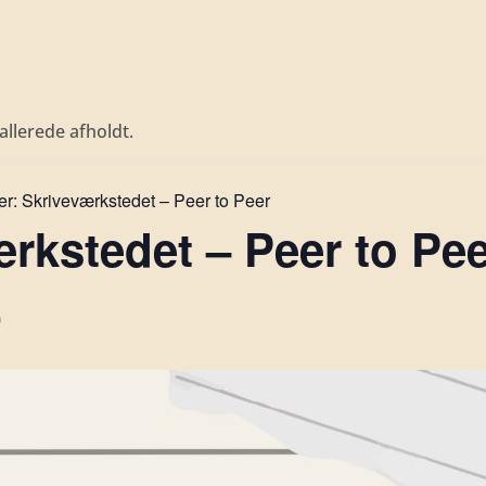
llerede afholdt.
er:
Skriveværkstedet – Peer to Peer
rkstedet – Peer to Pee
0