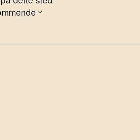
ommende
g
o.