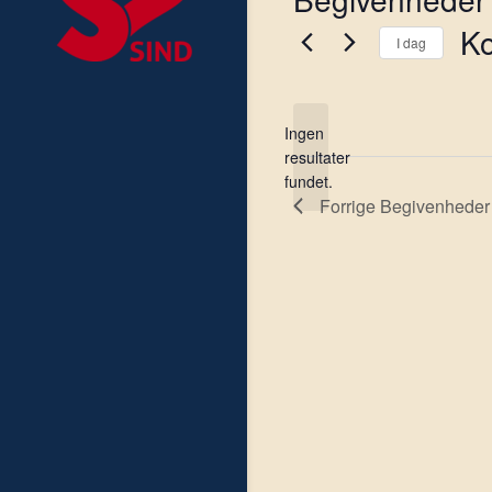
K
I dag
Væl
dat
Ingen
resultater
Notice
fundet.
Forrige
Begivenheder