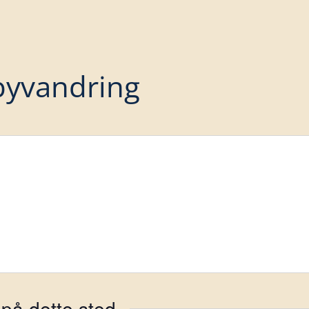
yvandring
på dette sted