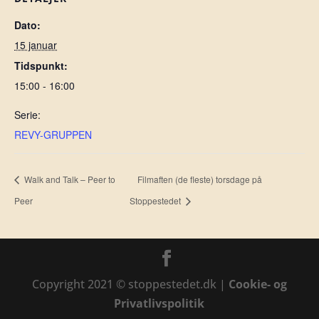
Dato:
15 januar
Tidspunkt:
15:00 - 16:00
Serie:
REVY-GRUPPEN
Walk and Talk – Peer to
Filmaften (de fleste) torsdage på
Peer
Stoppestedet
Copyright 2021 © stoppestedet.dk |
Cookie- og
Privatlivspolitik